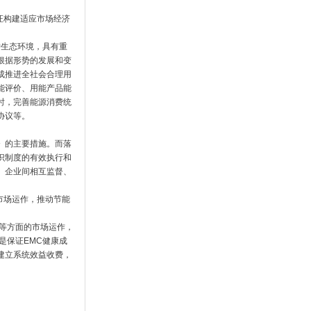
证构建适应市场经济
护生态环境，具有重
根据形势的发展和变
成推进全社会合理用
能评价、用能产品能
时，完善能源消费统
协议等。
》的主要措施。而落
识制度的有效执行和
、企业间相互监督、
市场运作，推动节能
等方面的市场运作，
是保证EMC健康成
建立系统效益收费，