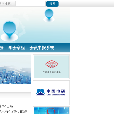
站內搜索 ：
务
学会章程
会员申报系统
番”的目标
率只有4.2%，能源