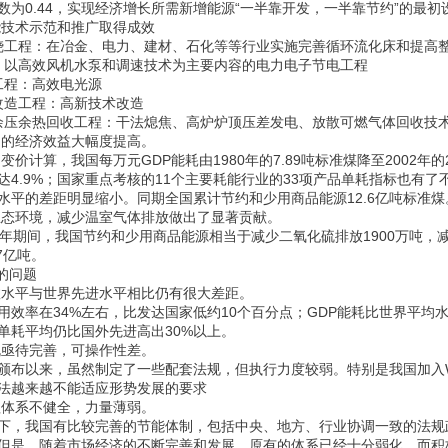
数为0.44，实现经济增长所需新增能源“一半靠开发，一半靠节约”的最初
节能技术示范和推广取得成效
燃烧工程：在冶金、电力、建材、石化等等行业实施完善循环流化床和提高
程：以高效风机水泵和调速技术为主要内容的电力电子节电工程
明工程：高效电光源
炉改造工程：高新技术改造
能余压余热回收工程：干法熄焦、高炉炉顶压差发电、放散可燃气体回收技
利用的经济效益大幅度提高。
不变价计算，我国每万元GDP能耗由1980年的7.89吨标准煤降至2002年的
达4.9%；国家重点考核的11个主要耗能行业的33项产品单耗指标也有了
水平的差距明显缩小。同期全国累计节约和少用商品能源12.6亿吨标准煤
善生态环境，减少温室气体排放做出了显著贡献。
2002年期间，我国节约和少用商品能源相当于减少二氧化硫排放1900万吨
7亿吨。
决的问题
能效水平与世界先进水平相比仍有很大差距。
用效率在34%左右，比发达国家低约10个百分点；GDP能耗比世界平均
单耗平均仍比国外先进高出30%以上。
法规亟待完善，可操作性差。
颁布以来，虽然制定了一些配套法规，但执行力度较弱。特别是我国加入
法越来越不能适应形势发展的要求
管理体系不健全，力量薄弱。
下，我国有比较完善的节能体制，包括中央、地方、行业协调一致的法规
但是，随着市场经济的不断完善和发展，原有的体系已经十分弱化，而积