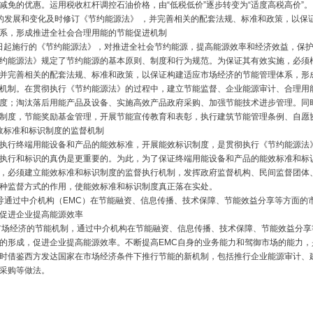
减免的优惠。运用税收杠杆调控石油价格，由“低税低价”逐步转变为“适度高税高价”。
的发展和变化及时修订《节约能源法》 ，并完善相关的配套法规、标准和政策，以保
系，形成推进全社会合理用能的节能促进机制
月1日起施行的《节约能源法》，对推进全社会节约能源，提高能源效率和经济效益，保
约能源法》规定了节约能源的基本原则、制度和行为规范。为保证其有效实施，必须
并完善相关的配套法规、标准和政策，以保证构建适应市场经济的节能管理体系，形
机制。在贯彻执行《节约能源法》的过程中，建立节能监督、企业能源审计、合理用
度；淘汰落后用能产品及设备、实施高效产品政府采购、加强节能技术进步管理。同
制度，节能奖励基金管理，开展节能宣传教育和表彰，执行建筑节能管理条例、自愿
效标准和标识制度的监督机制
执行终端用能设备和产品的能效标准，开展能效标识制度，是贯彻执行《节约能源法
执行和标识的真伪是更重要的。为此，为了保证终端用能设备和产品的能效标准和标
，必须建立能效标准和标识制度的监督执行机制，发挥政府监督机构、民间监督团体
种监督方式的作用，使能效标准和标识制度真正落在实处。
导通过中介机构（EMC）在节能融资、信息传播、技术保障、节能效益分享等方面的
促进企业提高能源效率
市场经济的节能机制，通过中介机构在节能融资、信息传播、技术保障、节能效益分享
的形成，促进企业提高能源效率。不断提高EMC自身的业务能力和驾御市场的能力，
时借鉴西方发达国家在市场经济条件下推行节能的新机制，包括推行企业能源审计、
采购等做法。