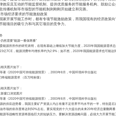
律效应且互动的节能监督机制、提供优质服务的节能服务机构、鼓励公众
息传播机制等市场型的节能机制则刚刚开始建立和完善。
适应市场经济要求的节能激励政策
国家开展节能工作时，都有专项节能激励政策，而我国现有的经济政策向
节能项目的吸引力和与其它项目的竞争力。
势
，仍然需要“能源一番保两番”
委能源所所作的研究表明，在现有基础上继续加大节能力度，2020年我国能源需求总量
到23亿TCE，能源消费年均增长率约为2.9%；如不然，2020年我国能源需求也可能达
。
题相关图片如下：
等著《2020中国可持续能源情景》，2003年8月，中国环境科学出版社
门终端能源需求 （百万吨标煤）
题相关图片如下：
等著《2020中国可持续能源情景》，2003年8月，中国环境科学出版社
源的供应趋势看，我国主要矿产资源人均占有量不足世界平均水平的一半，特别是石油
油市场的依存度将达到50%左右。要实现党的十六大提出的未来20年经济总量翻两
能源等战略性资源将面临巨大的短缺压力。要解决资源战略问题，必须大力开展节能