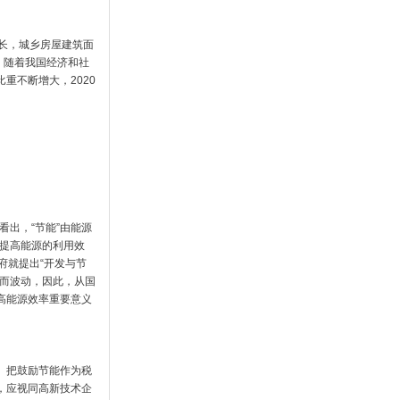
增长，城乡房屋建筑面
，随着我国经济和社
重不断增大，2020
。
变化可以看出，“节能”由能源
来提高能源的利用效
府就提出“开发与节
系而波动，因此，从国
高能源效率重要意义
。把鼓励节能作为税
，应视同高新技术企