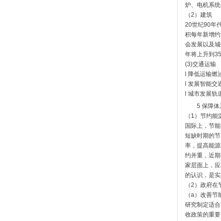
炉、电机系统
（2）建筑
20世纪90
积每年新增约
会发展以及城
年将上升到3
(3)交通运输
l 降低运输
l 发展智能
l 城市发展
5 保障体
（1）节约能
国际上，节能概念由
短缺时期的节
率，提高能源
约并重，近期
家层面上，应
的认识，是实
（2）政府在
（a）改善节
研究制定适合
收政策的重要