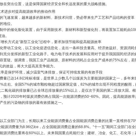
放在突出位置，这是保障国家经济安全和长远发展的重大战略措施。
视技术进步对提高能源效率的推动作用
的飞速发展，越来越多的新材料、新技术问世，势必带来生产工艺和产品结构的变革
的地位。
制中的催化裂化装置，由于采用新技术、新材料和新型催化剂，将装置加工能耗由100
/吨油。
经济增长方式走“新型工业化”过程中，要求加强节能和提高能源效率
化带动工业化，以工业化促进信息化，走出一条科技含量高、经济效益好、资源消耗
到充分发挥的新型工业化路子。电力电子技术的发展和应用对于提升我国国民经济的
容置疑。据调查，我国工业产品能源、原材料的消耗占企业生产成本的75%左右，若
亿元的效益，将大大提高其竞争能力。
源效率是保护环境，减少温室气体排放，保证可持续发展的有效手段
费量已达14.8亿吨标准煤，是世界上少数几个以煤炭为主要能源的国家之一，多年来
0%左右。全国57%的城市颗粒物超过国家限定值，82%的城市出现不同程度的酸雨
%;二氧化碳的排放量已占全球总排放量的15%以上，是仅次于美国的第二排放大国。
，预计2020年时煤炭消费仍将占我国一次能源消费的50~60%。因此，提高能源效
产生的污染物的排放的最有效措施之一。
以工业部门为主，长期以来工业能源消费量占全国能源消费总量的比重一直维持在70
业能源消费量为8.96亿tce，占全国能源消费总量的68.8%。“十一五”期间工业部门
能源消费比重将在60%以上。未来我国重点耗能行业：建材、冶金、化工、石化等；