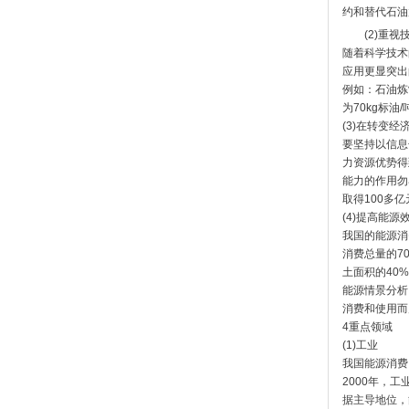
约和替代石油
(2)重
随着科学技术
应用更显突出
例如：石油炼
为70kg标油
(3)在转变
要坚持以信息
力资源优势得
能力的作用勿
取得100多
(4)提高能
我国的能源消
消费总量的7
土面积的40
能源情景分析
消费和使用而
4重点领域
(1)工业
我国能源消费
2000年，工
据主导地位，