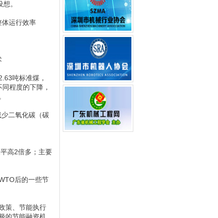
设想。
整体运行效率
术
2.63吨标准煤，
不同程度的下降，
。
，减少二氧化碳（碳
水平高2倍多；主要
WTO后的一些节
政策、节能执行
极的节能融资机