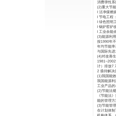
消费弹性系
(2)重大
l 洁净煤
l 节电工
l 绿色照
l 锅炉窑
l 工业余
(3)能源
按1990年
年均节能率
与国际先进
(4)对改
1981~
计）排放7.
2 亟待解
(1)我国
我国能源利
工业产品的
(2)节能
《节能法》
能的管理方
(3)节能
在计划体制
机构体系，