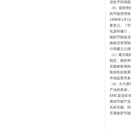
业给予所得税
（b）据形势
的节能管理体
1998年1
要意义。《节
化及时修订，
能的节能促进
效标识管理制
计和建立公报
（c）建立能
制定、颁布和
实能效标准的
取得良好效果
市场监督等多
（d）大力倡
产业的形成，
EMC是适应
推动节能产业
长的关键。同
开展政府节能