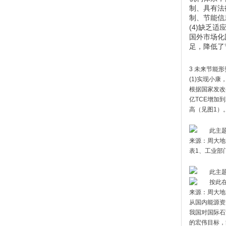
制、具有法
制、节能信
(4)缺乏
国外市场化
足，降低了
3 未来节能形
(1)实现小康
根据国家发改
亿TCE增加
高（见图1）
此主
来源：周大地
表1、工业部
此主
来源：周大地
从国内能源资
我国对国际石
的宏伟目标，