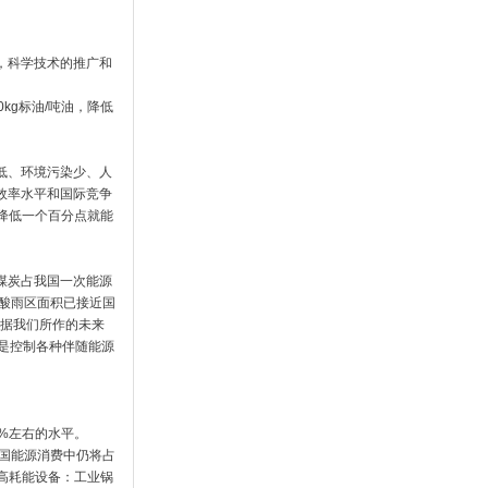
，科学技术的推广和
kg标油/吨油，降低
低、环境污染少、人
效率水平和国际竞争
降低一个百分点就能
煤炭占我国一次能源
，酸雨区面积已接近国
根据我们所作的未来
率是控制各种伴随能源
%左右的水平。
在全国能源消费中仍将占
高耗能设备：工业锅