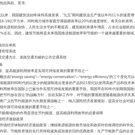
包括风机、泵等。
年代以来，我国建筑业始终保持高速发展，“九五”期间建筑业总产值以年均11％的速度
16-19亿平方米。同时南方城市家庭空调器拥有率以20%的速度增长。有关分析表明
镇化进程的加快，人民生活水平的不断提高，建筑能耗将逐年增高，占全社会能耗的比
5%左右。因此，建筑节能将是未来我国推进能源效率和节能的一个越来越重要的领域
燃油综合单耗
交通管理系统
轨道交通为主、道路交通为辅的公共交通系统
系
源、提高能源利用效率是实现可持续发展的重要手段之一
“energy saving”—“energy conservation”—“energy efficiency”的三个
省能源到90时代的以更少的能源制造出更多的产品到21世纪以使用高效产品和技术
利用效率在国际上已被当作实现可持续发展的重要手段。我国早在80年代初期我国政
把节约放在首位”的战略方针，但在实际工作中，对节能的重视程度随着能源供求关
将广义的节约能源作为长期发展战略之一，纳入国民经济发展规划，提高全社会对提
现中国可持续发展的重要手段之一。
节能领域的的作用是强化节约能源、提高能源利用效率的必要保障
能经济激励政策
市场经济体制的经济激励政策；继续推进能源价格市场化和政府对价格调控的科学化
内容。节能投资项目实行所得税减免或加速折旧的优惠政策：生产节能新产品的企业