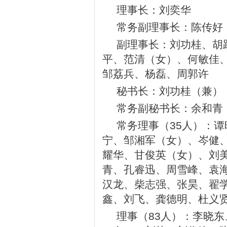
理事长：刘奕华
常务副理事长：陈传好
副理事长：刘功桂、胡
平、范清（女）、何敏佳
邹荔兵、杨磊、周郭许
秘书长：刘功桂（兼）
常务副秘书长：余和青
常务理事（35人）：
宁、邹湘军（女）、岑健
耀华、甘俊英（女）、刘
青、孔睿迅、周雪峰、袁
汉龙、柴志强、张昊、翟
鑫、刘飞、龚德明、杜义
理事（83人）：李晓