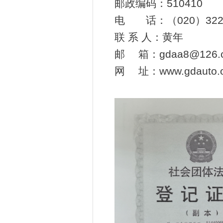
邮政编码：
510410
电 话：（
020
）322
联 系 人：黄年
邮
箱：
gdaa8@126.
网
址：www.gdauto.o