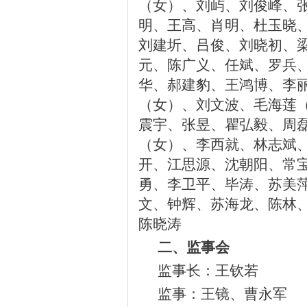
（女）、刘屿、刘俊峰、
明、王高、肖明、杜玉晓
刘建圻、吕俊、刘晓初、
元、陈广义、任斌、罗兵
华、郝建豹、王鸿博、李
（女）、刘文波、毛海莲
震宇、张昱、瞿弘毅、周
（女）、李西就、林志斌
开、江思源、沈朝阳、常
勇、李卫平、毕涛、苏美
文、钟辉、苏海龙、陈林
陈晓涛
二、监事会
监事长：王钦若
监事：王镜、曹永军